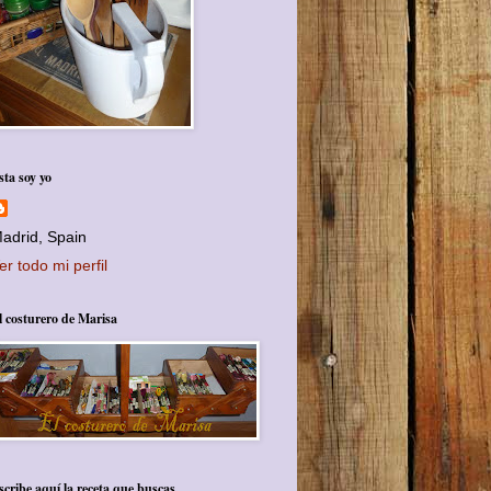
sta soy yo
adrid, Spain
er todo mi perfil
l costurero de Marisa
scribe aquí la receta que buscas