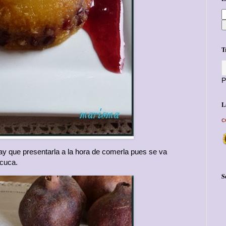
T
P
L
c
hay que presentarla a la hora de comerla pues se va
cuca.
S