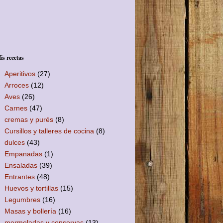
is recetas
Aperitivos
(27)
Arroces
(12)
Aves
(26)
Carnes
(47)
cremas y purés
(8)
Cursillos y talleres de cocina
(8)
dulces
(43)
Empanadas
(1)
Ensaladas
(39)
Entrantes
(48)
Huevos y tortillas
(15)
Legumbres
(16)
Masas y bollería
(16)
mermeladas y conservas
(13)