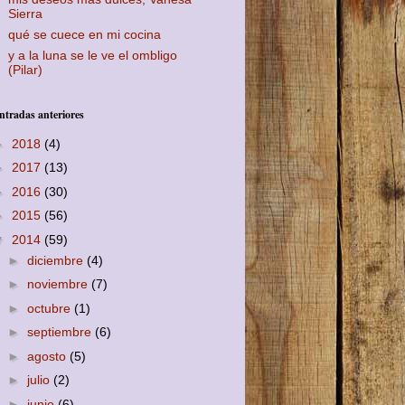
Sierra
qué se cuece en mi cocina
y a la luna se le ve el ombligo
(Pilar)
ntradas anteriores
►
2018
(4)
►
2017
(13)
►
2016
(30)
►
2015
(56)
▼
2014
(59)
►
diciembre
(4)
►
noviembre
(7)
►
octubre
(1)
►
septiembre
(6)
►
agosto
(5)
►
julio
(2)
►
junio
(6)