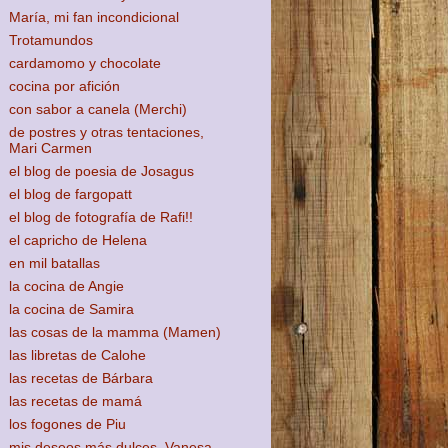
María, mi fan incondicional
Trotamundos
cardamomo y chocolate
cocina por afición
con sabor a canela (Merchi)
de postres y otras tentaciones,
Mari Carmen
el blog de poesia de Josagus
el blog de fargopatt
el blog de fotografía de Rafi!!
el capricho de Helena
en mil batallas
la cocina de Angie
la cocina de Samira
las cosas de la mamma (Mamen)
las libretas de Calohe
las recetas de Bárbara
las recetas de mamá
los fogones de Piu
mis deseos más dulces, Vanesa