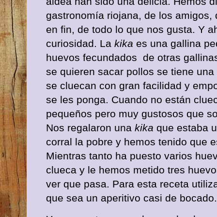
aldea han sido una delicia. Hemos di
gastronomía riojana, de los amigos, d
en fin, de todo lo que nos gusta. Y 
curiosidad. La
kika
es una gallina p
huevos fecundados de otras gallinas
se quieren sacar pollos se tiene una
se cluecan con gran facilidad y emp
se les ponga. Cuando no están clue
pequeños pero muy gustosos que son
Nos regalaron una
kika
que estaba u
corral la pobre y hemos tenido que e
Mientras tanto ha puesto varios huev
clueca y le hemos metido tres huevos
ver que pasa. Para esta receta util
que sea un aperitivo casi de bocado.