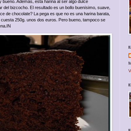
 bueno. Además, esta harina al ser algo dulce
r del bizcocho. El resultado es un bollo buenísimo, suave,
ce de chocolate? La pega es que no es una harina barata,
y cuesta 250g. unos dos euros. Pero bueno, tampoco se
ena.IN
E
M
V
E
E