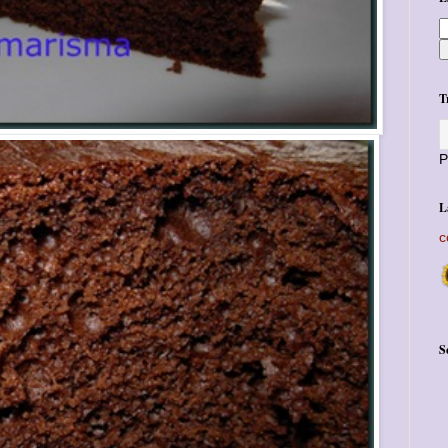
T
P
L
c
S