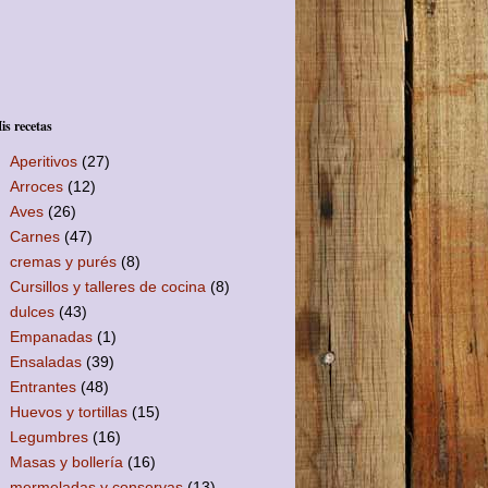
is recetas
Aperitivos
(27)
Arroces
(12)
Aves
(26)
Carnes
(47)
cremas y purés
(8)
Cursillos y talleres de cocina
(8)
dulces
(43)
Empanadas
(1)
Ensaladas
(39)
Entrantes
(48)
Huevos y tortillas
(15)
Legumbres
(16)
Masas y bollería
(16)
mermeladas y conservas
(13)