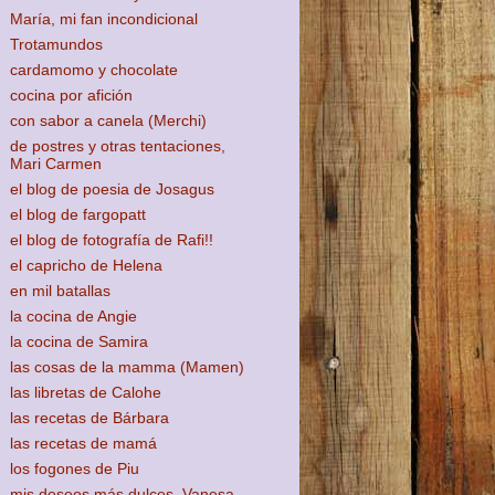
María, mi fan incondicional
Trotamundos
cardamomo y chocolate
cocina por afición
con sabor a canela (Merchi)
de postres y otras tentaciones,
Mari Carmen
el blog de poesia de Josagus
el blog de fargopatt
el blog de fotografía de Rafi!!
el capricho de Helena
en mil batallas
la cocina de Angie
la cocina de Samira
las cosas de la mamma (Mamen)
las libretas de Calohe
las recetas de Bárbara
las recetas de mamá
los fogones de Piu
mis deseos más dulces, Vanesa