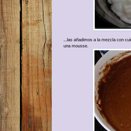
...las añadimos a la mezcla con cu
una mousse.