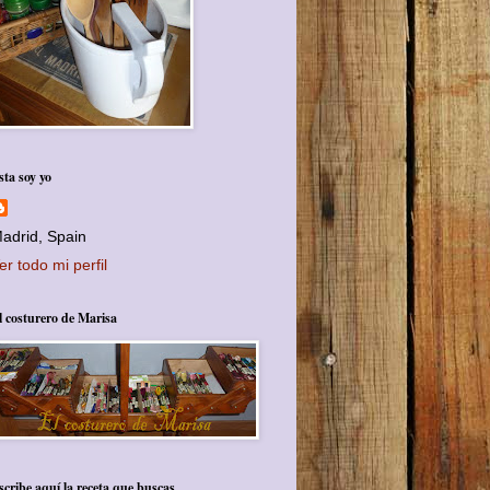
sta soy yo
adrid, Spain
er todo mi perfil
l costurero de Marisa
scribe aquí la receta que buscas