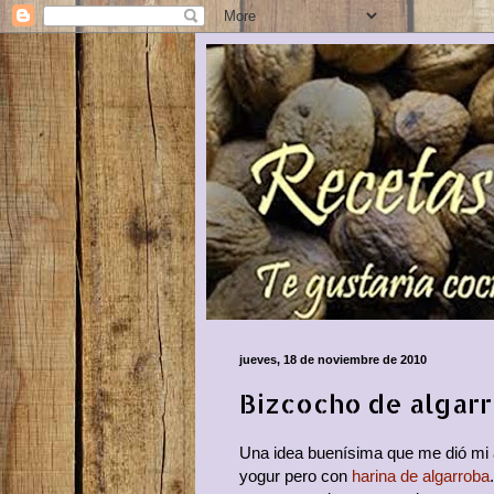
jueves, 18 de noviembre de 2010
Bizcocho de algar
Una idea buenísima que me dió mi a
yogur pero con
harina de algarroba