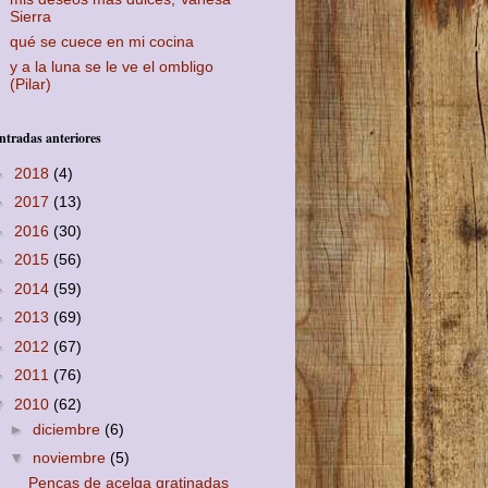
Sierra
qué se cuece en mi cocina
y a la luna se le ve el ombligo
(Pilar)
ntradas anteriores
►
2018
(4)
►
2017
(13)
►
2016
(30)
►
2015
(56)
►
2014
(59)
►
2013
(69)
►
2012
(67)
►
2011
(76)
▼
2010
(62)
►
diciembre
(6)
▼
noviembre
(5)
Pencas de acelga gratinadas