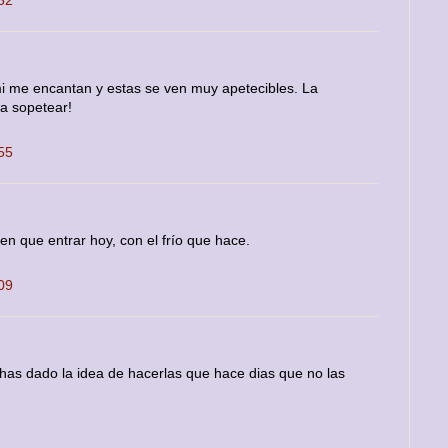
52
mi me encantan y estas se ven muy apetecibles. La
ra sopetear!
55
nen que entrar hoy, con el frío que hace.
09
 has dado la idea de hacerlas que hace dias que no las