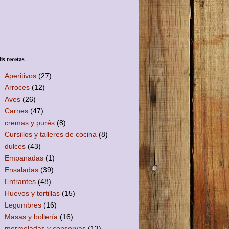
is recetas
Aperitivos
(27)
Arroces
(12)
Aves
(26)
Carnes
(47)
cremas y purés
(8)
Cursillos y talleres de cocina
(8)
dulces
(43)
Empanadas
(1)
Ensaladas
(39)
Entrantes
(48)
Huevos y tortillas
(15)
Legumbres
(16)
Masas y bollería
(16)
mermeladas y conservas
(13)