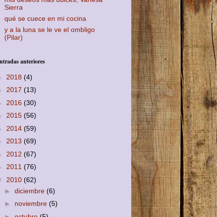
Sierra
qué se cuece en mi cocina
y a la luna se le ve el ombligo
(Pilar)
ntradas anteriores
►
2018
(4)
►
2017
(13)
►
2016
(30)
►
2015
(56)
►
2014
(59)
►
2013
(69)
►
2012
(67)
►
2011
(76)
▼
2010
(62)
►
diciembre
(6)
►
noviembre
(5)
►
octubre
(5)