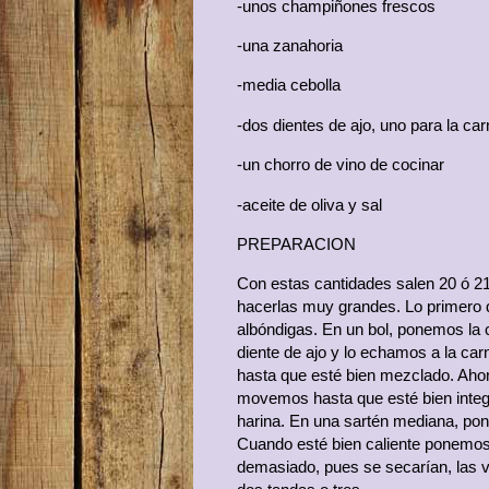
-unos champiñones frescos
-una zanahoria
-media cebolla
-dos dientes de ajo, uno para la car
-un chorro de vino de cocinar
-aceite de oliva y sal
PREPARACION
Con estas cantidades salen 20 ó 2
hacerlas muy grandes. Lo primero 
albóndigas. En un bol, ponemos la 
diente de ajo y lo echamos a la c
hasta que esté bien mezclado. Aho
movemos hasta que esté bien inte
harina. En una sartén mediana, po
Cuando esté bien caliente ponemos a
demasiado, pues se secarían, las 