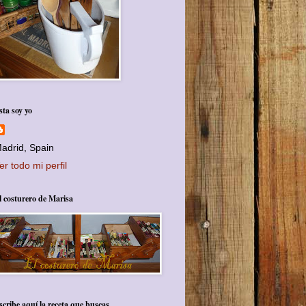
sta soy yo
adrid, Spain
er todo mi perfil
l costurero de Marisa
scribe aquí la receta que buscas