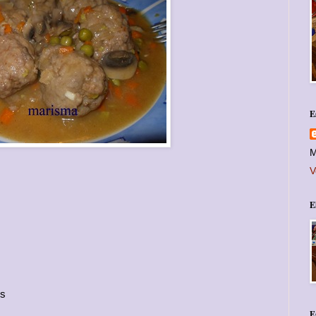
E
M
V
E
os
E