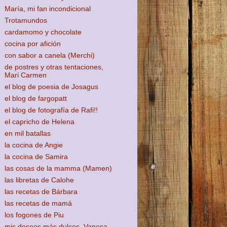
María, mi fan incondicional
Trotamundos
cardamomo y chocolate
cocina por afición
con sabor a canela (Merchi)
de postres y otras tentaciones,
Mari Carmen
el blog de poesia de Josagus
el blog de fargopatt
el blog de fotografía de Rafi!!
el capricho de Helena
en mil batallas
la cocina de Angie
la cocina de Samira
las cosas de la mamma (Mamen)
las libretas de Calohe
las recetas de Bárbara
las recetas de mamá
los fogones de Piu
mis deseos más dulces, Vanesa