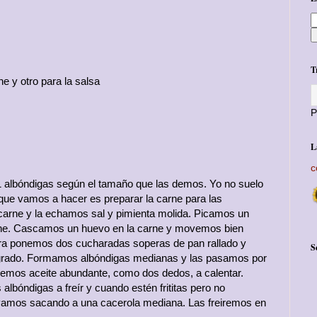
T
ne y otro para la salsa
P
L
c
1 albóndigas según el tamaño que las demos. Yo no suelo
que vamos a hacer es preparar la carne para las
carne y la echamos sal y pimienta molida. Picamos un
arne. Cascamos un huevo en la carne y movemos bien
ra ponemos dos cucharadas soperas de pan rallado y
S
grado. Formamos albóndigas medianas y las pasamos por
nemos aceite abundante, como dos dedos, a calentar.
lbóndigas a freír y cuando estén frititas pero no
vamos sacando a una cacerola mediana. Las freiremos en