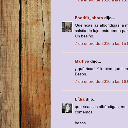
7 de enero de 2010 a las 15:
Foodfit_photo
dijo...
Que ricas las albóndigas, a 
salsita de lujo, estupenda pa
Un besiño.
7 de enero de 2010 a las 15:
Marhya
dijo...
¡¡qué ricas! Y lo bien que tie
Besos.
7 de enero de 2010 a las 16:
Lídia
dijo...
que ricas las albóndigas, me
comemos
besos