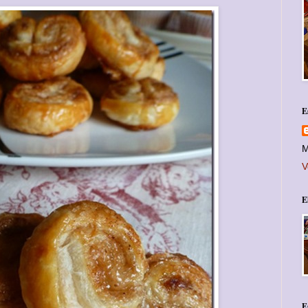
E
M
V
E
E