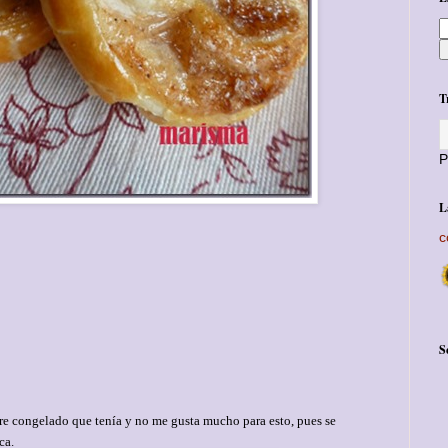
T
P
L
c
S
dre congelado que tenía y no me gusta mucho para esto, pues se
ca.