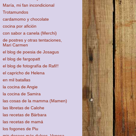
María, mi fan incondicional
Trotamundos
cardamomo y chocolate
cocina por afición
con sabor a canela (Merchi)
de postres y otras tentaciones,
Mari Carmen
el blog de poesia de Josagus
el blog de fargopatt
el blog de fotografía de Rafi!!
el capricho de Helena
en mil batallas
la cocina de Angie
la cocina de Samira
las cosas de la mamma (Mamen)
las libretas de Calohe
las recetas de Bárbara
las recetas de mamá
los fogones de Piu
mis deseos más dulces, Vanesa