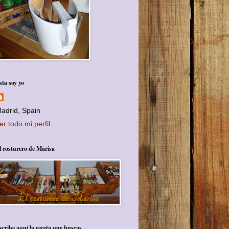
sta soy yo
adrid, Spain
er todo mi perfil
l costurero de Marisa
scribe aquí la receta que buscas