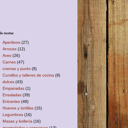
is recetas
Aperitivos
(27)
Arroces
(12)
Aves
(26)
Carnes
(47)
cremas y purés
(8)
Cursillos y talleres de cocina
(8)
dulces
(43)
Empanadas
(1)
Ensaladas
(39)
Entrantes
(48)
Huevos y tortillas
(15)
Legumbres
(16)
Masas y bollería
(16)
mermeladas y conservas
(13)