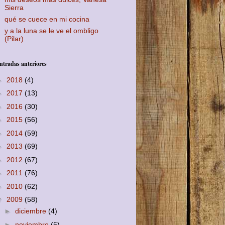
Sierra
qué se cuece en mi cocina
y a la luna se le ve el ombligo
(Pilar)
ntradas anteriores
►
2018
(4)
►
2017
(13)
►
2016
(30)
►
2015
(56)
►
2014
(59)
►
2013
(69)
►
2012
(67)
►
2011
(76)
►
2010
(62)
▼
2009
(58)
►
diciembre
(4)
►
noviembre
(5)